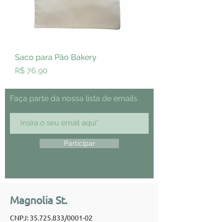
Saco para Pão Bakery
Preço
R$ 76,90
Faça parte da nossa lista de emails
Participar
Magnolia St.
CNPJ:
35.725.833
/0001-02