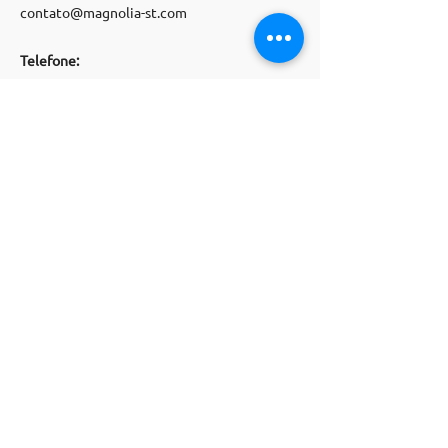
contato@magnolia-st.com
Telefone:
(
11) 91071
-
5505
Siga-nos
WHATSAPP