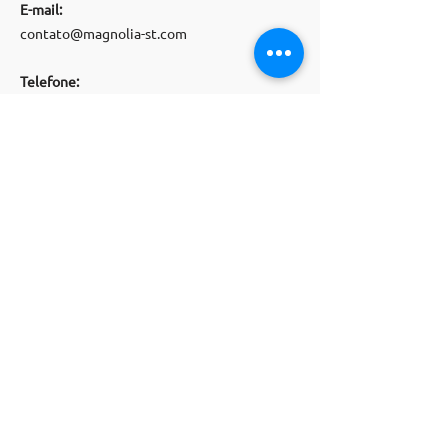
E-mail:
contato@magnolia-st.com
Telefone:
(
11) 91071
-
5505
Siga-nos
WHATSAPP