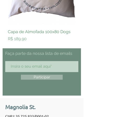
Capa de Almofada 100x80 Dogs
Preço
R$ 189,90
Faça parte da nossa lista de emails
Participar
Magnolia St.
CNPJ:
35.725.833
/0001-02