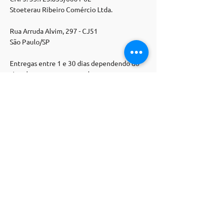
Stoeterau Ribeiro Comércio Ltda.
Rua Arruda Alvim, 297 - CJ51
São Paulo/SP
Entregas entre 1 e 30 dias dependendo do
tipo de entrega contratado.
Institucional
Políticas de loja >
Termos e condições >
Trocas e devoluções >
Atendimento >
Contato
E-mail: