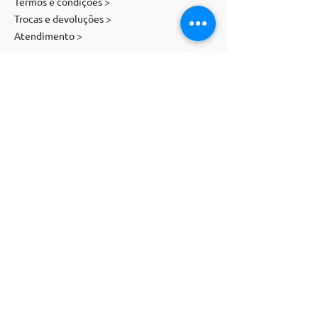
Termos e condições >
Trocas e devoluções >
Atendimento >
Contato
E-mail:
contato@magnolia-st.com
Telefone:
(
11) 91071
-
5505
Siga-nos
WHATSAPP