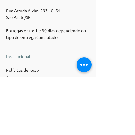
Rua Arruda Alvim, 297 - CJ51
São Paulo/SP
Entregas entre 1 e 30 dias dependendo do
tipo de entrega contratado.
Institucional
Políticas de loja >
Termos e condições >
Trocas e devoluções >
Atendimento >
Contato
E-mail:
contato@magnolia-st.com