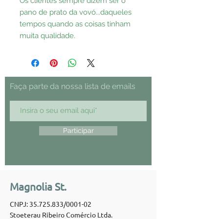
Os clientes sempre dizem ser o
pano de prato da vovó...daqueles
tempos quando as coisas tinham
muita qualidade.
Faça parte da nossa lista de emails
Participar
Magnolia St.
CNPJ:
35.725.833
/0001-02
Stoeterau Ribeiro Comércio Ltda.