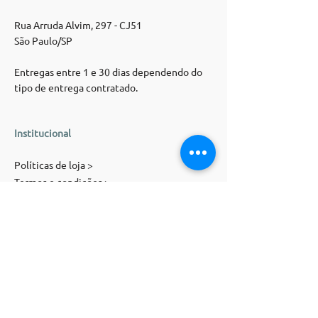
Rua Arruda Alvim, 297 - CJ51
São Paulo/SP
Entregas entre 1 e 30 dias dependendo do
tipo de entrega contratado.
Institucional
Políticas de loja >
Termos e condições >
Trocas e devoluções >
Atendimento >
Contato
E-mail:
contato@magnolia-st.com