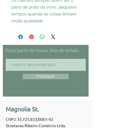
Os clientes sempre dizem ser o
pano de prato da vovó...daqueles
tempos quando as coisas tinham
muita qualidade.
Faça parte da nossa lista de emails
Participar
Magnolia St.
CNPJ:
35.725.833
/0001-02
Stoeterau Ribeiro Comércio Ltda.