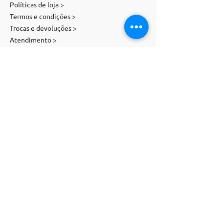
Políticas de loja >
Termos e condições >
Trocas e devoluções >
Atendimento >
Contato
E-mail:
contato@magnolia-st.com
Telefone:
(
11) 91071
-
5505
Siga-nos
WHATSAPP