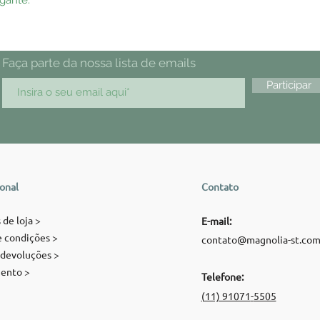
Faça parte da nossa lista de emails
Participar
ional
Contato
 de loja >
E-mail:
 condições >
contato@magnolia-st.co
 devoluções >
ento >
Telefone:
(
11) 91071
-
5505