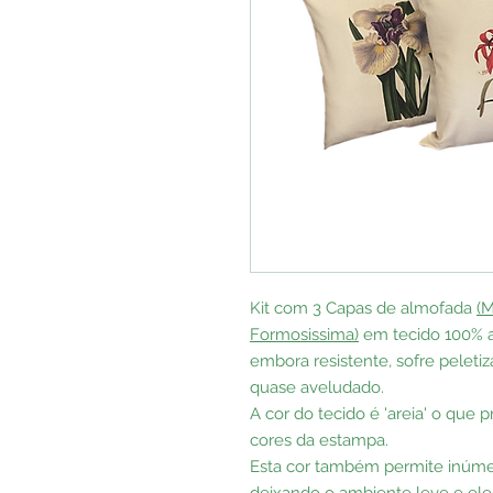
Kit com 3 Capas de almofada
(M
Formosissima)
em tecido 100% a
embora resistente, sofre pelet
quase aveludado.
A cor do tecido é 'areia' o que
cores da estampa.
Esta cor também permite inúme
deixando o ambiente leve e ele