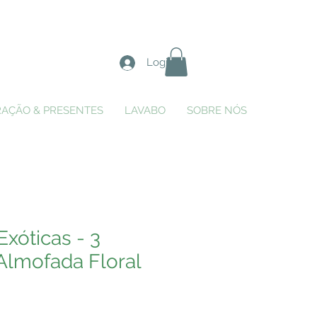
Login
AÇÃO & PRESENTES
LAVABO
SOBRE NÓS
Exóticas - 3
Almofada Floral