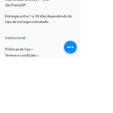
São Paulo/SP
Entregas entre 1 e 30 dias dependendo do
tipo de entrega contratado.
Institucional
Políticas de loja >
Termos e condições >
Trocas e devoluções >
Atendimento >
Contato
E-mail:
contato@magnolia-st.com
Telefone: