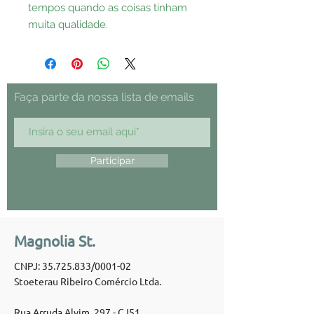
tempos quando as coisas tinham
muita qualidade.
Faça parte da nossa lista de emails
Participar
Magnolia St.
CNPJ:
35.725.833
/0001-02
Stoeterau Ribeiro Comércio Ltda.
Rua Arruda Alvim, 297 - CJ51