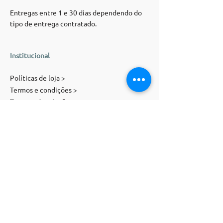
Entregas entre 1 e 30 dias dependendo do
tipo de entrega contratado.
Institucional
Políticas de loja >
Termos e condições >
Trocas e devoluções >
Atendimento >
Contato
E-mail:
contato@magnolia-st.com
Telefone:
(
11) 91071
-
5505