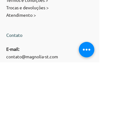
Trocas e devoluções >
Atendimento >
Contato
E-mail:
contato@magnolia-st.com
Telefone:
(
11) 91071
-
5505
Siga-nos
WHATSAPP