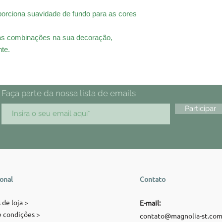
roporciona suavidade de fundo para as cores
as combinações na sua decoração,
te.
Faça parte da nossa lista de emails
Participar
ional
Contato
 de loja >
E-mail:
 condições >
contato@magnolia-st.co