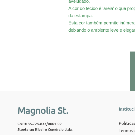
aveludado.
A cor do tecido é 'areia' o que p
da estampa.
Esta cor também permite inúmer
deixando o ambiente leve e elegan
Magnolia St.
Instituc
Políticas
CNPJ: 35.725.833/0001-02
Stoeterau Ribeiro Comércio Ltda.
Termos e