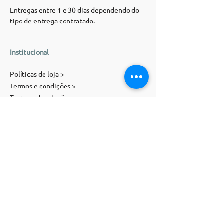
Entregas entre 1 e 30 dias dependendo do
tipo de entrega contratado.
Institucional
Políticas de loja >
Termos e condições >
Trocas e devoluções >
Atendimento >
Contato
E-mail:
contato@magnolia-st.com
Telefone:
(
11) 91071
-
5505