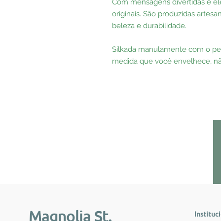
Com mensagens divertidas e ele
originais. São produzidas artes
beleza e durabilidade.
Silkada manulamente com o pen
medida que você envelhece, nã
Magnolia St.
Instituc