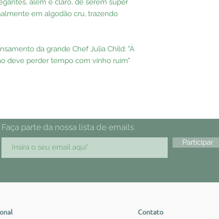
gantes, além é claro, de serem super
analmente em algodão cru, trazendo
samento da grande Chef Julia Child: "À
o deve perder tempo com vinho ruim"
Faça parte da nossa lista de emails
Participar
ional
Contato