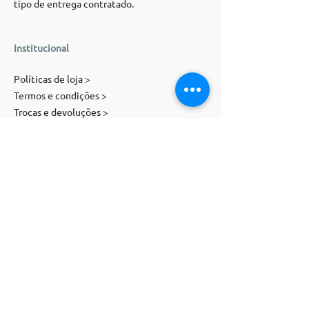
tipo de entrega contratado.
Institucional
Políticas de loja >
Termos e condições >
Trocas e devoluções >
Atendimento >
Contato
E-mail:
contato@magnolia-st.com
Telefone:
(
11) 91071
-
5505