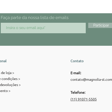
Faça parte da nossa lista de emails
Participar
ional
Contato
 de loja >
E-mail:
 condições >
contato@magnolia-st.co
 devoluções >
ento >
Telefone:
(
11) 91071
-
5505