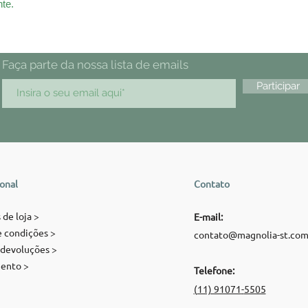
te.
Faça parte da nossa lista de emails
Participar
ional
Contato
 de loja >
E-mail:
 condições >
contato@magnolia-st.co
 devoluções >
ento >
Telefone:
(
11) 91071
-
5505