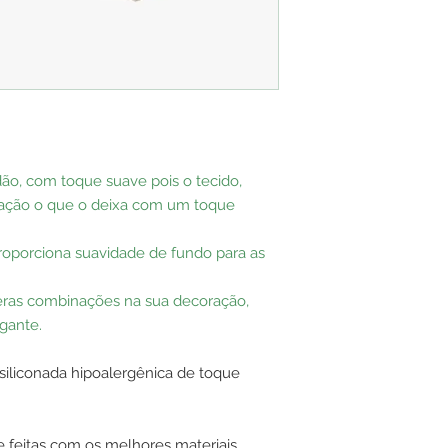
o, com toque suave pois o tecido,
ização o que o deixa com um toque
 proporciona suavidade de fundo para as
ras combinações na sua decoração,
gante.
a siliconada hipoalergênica de toque
e feitas com os melhores materiais,