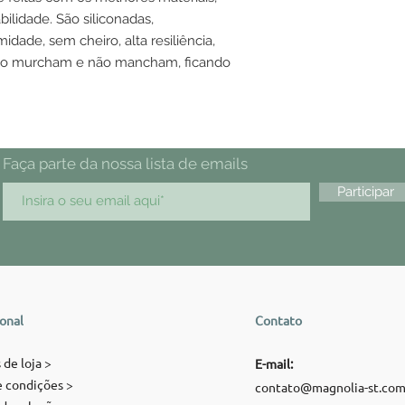
ilidade. São siliconadas,
idade, sem cheiro, alta resiliência,
ão murcham e não mancham, ficando
Faça parte da nossa lista de emails
Participar
ional
Contato
 de loja >
E-mail:
 condições >
contato@magnolia-st.co